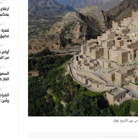
يول
ارتفاع
يعكس ت
يول
قفزة ف
مضيق ه
يول
أوامر 
من الجه
يول
السعود
الغاز 
يول
الشراك
وأمن ا
 عين الأثرية .jpg