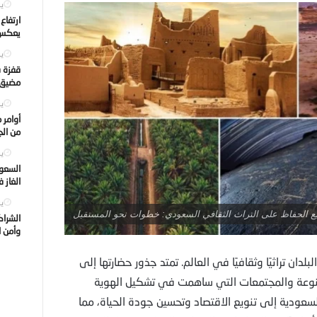
يول
ارتفاع
يعكس ت
يول
قفزة ف
مضيق ه
يول
أوامر 
من الجه
يول
السعود
الغاز 
يول
ع الحفاظ على التراث الثقافي السعودي: خطوات نحو المستقبل
الشراك
وأمن ا
دان تراثيًا وثقافيًا في العالم. تمتد جذور حضارتها إلى
متنوعة والمجتمعات التي ساهمت في تشكيل الهوية
2، تسعى الحكومة السعودية إلى تنويع الاقتصاد وتحسين جودة الحياة، مما