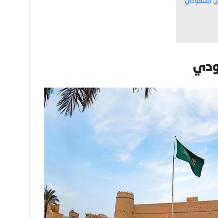
افي السعودي
عودي