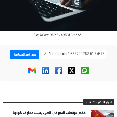
istockphoto 1628744267 612×612 1
نسخ رابط المشاركة
اخبار الاكثر مشاهدة
خفض توقعات النمو في الصين بسبب مخاوف كورونا