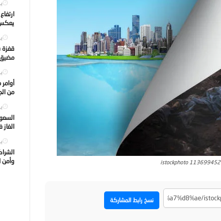
يول
ارتفاع
يعكس ت
يول
قفزة ف
مضيق ه
يول
أوامر 
من الجه
يول
السعود
الغاز 
يول
الشراك
وأمن ا
istockphoto 11369945
نسخ رابط المشاركة