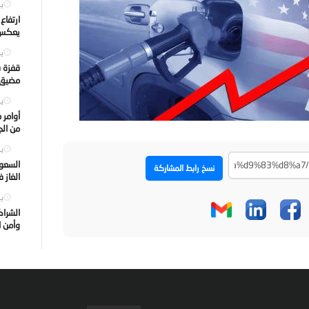
يول
ارتفاع
يعكس ت
يول
قفزة ف
مضيق ه
يول
أوامر 
من الجه
يول
السعود
نسخ رابط المشاركة
الغاز 
يول
الشراك
وأمن ا