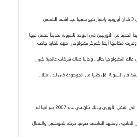
وهي احد اهم الدول الاوربية الضخمة و افضل 3 بلدان أوروبية بامتياز كبير ففيها تجد اشعة الشمس
أ العديد من الأوربيين في التوجه للشبونة تحديداً للعمل فيها
وعززت مكانتها أيضا كمركز تكنولوجي مهم للغاية جاذب
الم التكنولوجيا حاليا ، وحاليا هناك شركات عالمية كبرى
شة في لشبونة اقل كثيرا من الموجودة في لندن مثلا .
بلغاريا : وانضمت بلغاريا وهي احد دول البلقان الى التكتل الأوربي وذلك كان في عام 2007 مع انها لم
المادية ، وتشهد العاصمة صوفيا حركة للموظفين والعمال