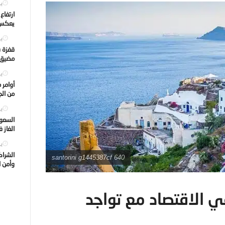
يول
ارتفاع
يعكس ت
يول
قفزة ف
مضيق ه
يول
أوامر 
من الجه
يول
السعود
الغاز 
يول
الشراك
santorini g1445387cf 640
وأمن ا
ية في الاقتصاد مع تواجد