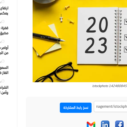
يول
ارتفاع
يعكس ت
يول
قفزة ف
مضيق ه
يول
أوامر 
من الجه
يول
السعود
الغاز 
يول
istockphoto 14248084
الشراك
وأمن ا
نسخ رابط المشاركة