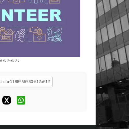
80 612×612 1