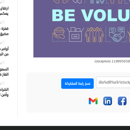
يول
ارتفاع
يعكس ت
يول
قفزة ف
مضيق ه
يول
أوامر 
من الجه
istockphoto 11889565
يول
السعود
الغاز 
يول
نسخ رابط المشاركة
الشراك
وأمن ا