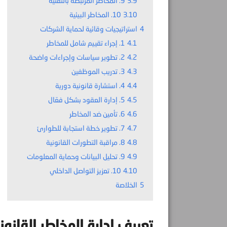
3.9
9. المخاطر المرتبطة بالتقنية
3.10
10. المخاطر البيئية
4
استراتيجيات وقائية لحماية الشركات
4.1
1. إجراء تقييم شامل للمخاطر
4.2
2. تطوير سياسات وإجراءات واضحة
4.3
3. تدريب الموظفين
4.4
4. استشارة قانونية دورية
4.5
5. إدارة العقود بشكل فعّال
4.6
6. تأمين ضد المخاطر
4.7
7. تطوير خطة استجابة للطوارئ
4.8
8. مراقبة التطورات القانونية
4.9
9. تحليل البيانات وحماية المعلومات
4.10
10. تعزيز التواصل الداخلي
5
الخلاصة
تعريف إدارة المخاطر القانون