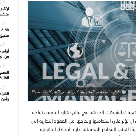
يول
ارتفاع
يعكس ت
يول
قفزة ف
مضيق ه
يول
أوامر 
من الجه
يول
السعود
الغاز 
يول
إدارة المخاطر القانونية: كيف تحمي الشركات نفسها؟
الشراك
وأمن ا
راتيجيات الشركات الحديثة. في عالم متزايد التعقيد، تواجه
أن تؤثر على استدامتها ونجاحها. من العقود التجارية إلى
يقًا لتجنب المخاطر المحتملة. إدارة المخاطر القانونية