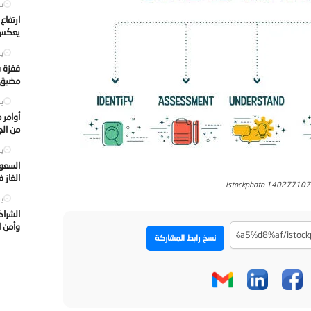
يول
ارتفاع
يعكس ت
يول
قفزة ف
مضيق ه
يول
أوامر 
من الجه
يول
السعود
الغاز 
istockphoto 14027710
يول
الشراك
وأمن ا
نسخ رابط المشاركة