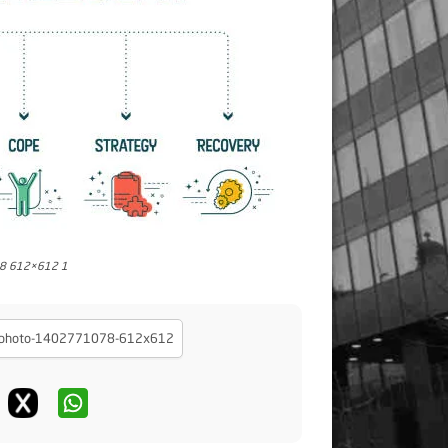
78 612×612 1