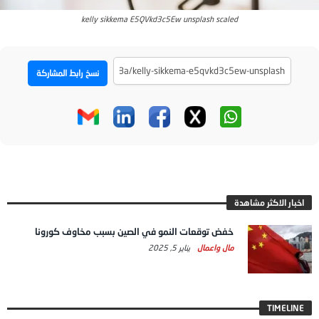
kelly sikkema E5QVkd3c5Ew unsplash scaled
نسخ رابط المشاركة
اخبار الاكثر مشاهدة
خفض توقعات النمو في الصين بسبب مخاوف كورونا
مال واعمال
يناير 5, 2025
TIMELINE