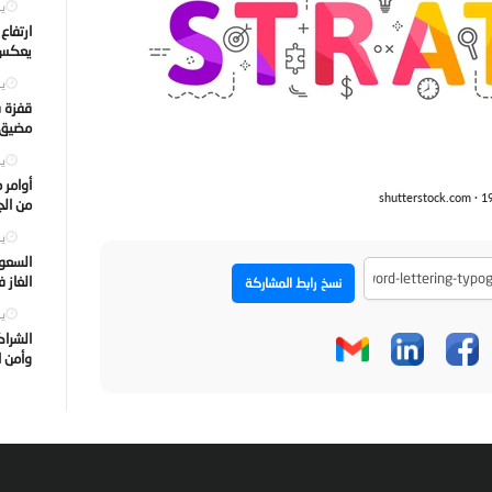
يول
ارتفاع
يعكس ت
يول
قفزة ف
مضيق ه
يول
أوامر 
من الجه
يول
السعود
الغاز 
نسخ رابط المشاركة
يول
الشراك
وأمن ا