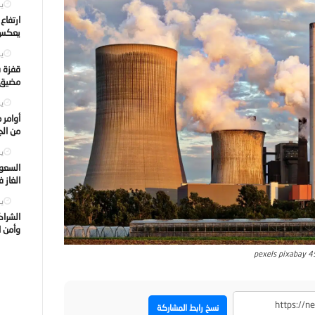
يول
ارتفاع
يعكس ت
يول
قفزة ف
مضيق ه
يول
أوامر 
من الجه
يول
السعود
الغاز 
يول
الشراك
وأمن ا
pexels pixabay 
نسخ رابط المشاركة